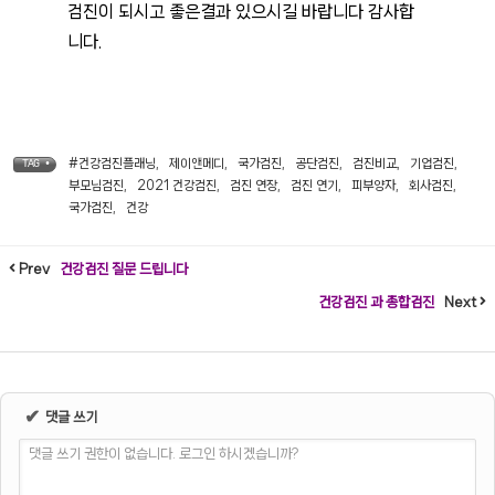
검진이 되시고 좋은결과 있으시길 바랍니다 감사합
니다.
#건강검진플래닝
,
제이앤메디
,
국가검진
,
공단검진
,
검진비교
,
기업검진
,
TAG •
부모님검진
,
2021 건강검진
,
검진 연장
,
검진 연기
,
피부양자
,
회사검진
,
국가검진
,
건강
Prev
건강검진 질문 드립니다
건강검진 과 종합검진
Next
✔
댓글 쓰기
댓글 쓰기 권한이 없습니다. 로그인 하시겠습니까?