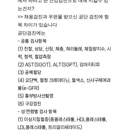
에서 하라고 한 건강검진으로 대체 시킬수 있
는건지?
=> 채용검진과 우편물 받으신 공단 검진에 항
목 차이가 있습니다
공단검진에는
- 공통 검사항목
(1) 진찰, 상담, 신장, 체중, 허리둘레, 체질량지수, 시
력, 청력, 혈압측정
(2) AST(SGOT), ALT(SGPT), 감마지티피
(3) 공복혈당 
(4) 요단백, 혈청 크레아티닌, 혈색소, 신사구체여과
율(e-GFR)
(5) 흉부방사선촬영
(6) 구강검진 
- 성·연령별 검사 항목
(1) 이상지질혈증(총콜레스테롤, HDL콜레스테롤, 
LDL콜레스테롤, 트리글리세라이드) 