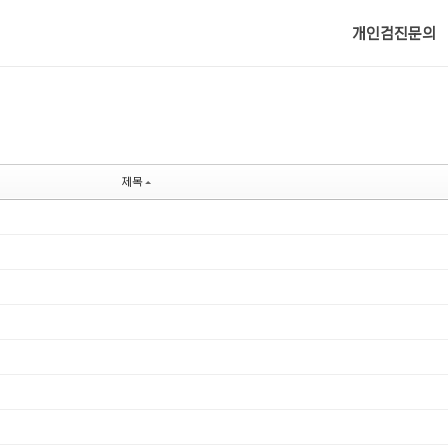
메뉴 건너뛰기
개인검진문의
제목