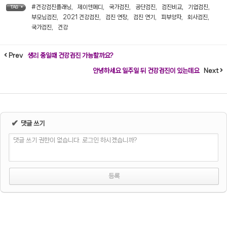
#건강검진플래닝
,
제이앤메디
,
국가검진
,
공단검진
,
검진비교
,
기업검진
,
TAG •
부모님검진
,
2021 건강검진
,
검진 연장
,
검진 연기
,
피부양자
,
회사검진
,
국가검진
,
건강
Prev
생리 중일때 건강검진 가능할까요?
안녕하세요 일주일 뒤 건강검진이 있는데요
Next
✔
댓글 쓰기
댓글 쓰기 권한이 없습니다. 로그인 하시겠습니까?