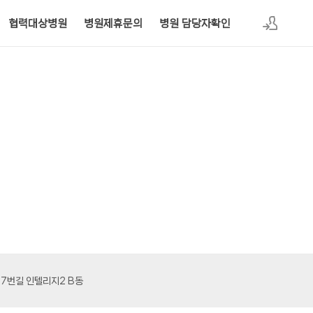
협력대상병원
병원제휴문의
병원 담당자확인
로그인
177번길 인텔리지2 B동