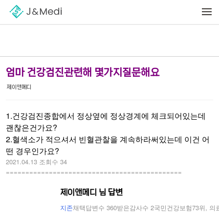
Sketchbook5, 스케치북5
Sketchbook5, 스케치북5
메뉴 건너뛰기
엄마 건강검진관련해 몇가지질문해요
제이앤메디
1.건강검진종합에서 정상옆에 정상경계에 체크되어있는데
괜찮은건가요?
2.혈색소가 적으셔서 빈혈관찰을 계속하라써있는데 이건 어
떤 경우인가요?
2021.04.13
조회수 34
=============================================
제이앤메디 님 답변
지존
채택답변수 360
받은감사수 2
국민건강보험73위, 의