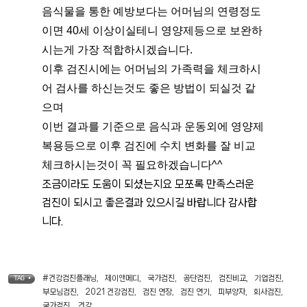
음식물을 통한 예방보다는 어머님의 연령정도
이면 40세 이상이실테니 영양제등으로 보완하
시는게 가장 적합하시겠습니다.
이후 검진시에는 어머님의 가족력을 체크하시
어 검사를 하신는것도 좋은 방법이 되실것 같
으며
이번 결과를 기준으로 음식과 운동외에 영양제 
복용등으로 이후 검진에 수치 변화를 잘 비교 
체크하시는것이 꼭 필요하겠습니다^^
조금이라도 도움이 되셨는지요 모쪼록 만족스러운 
검진이 되시고 좋은결과 있으시길 바랍니다 감사합
니다.
#건강검진플래닝
,
제이앤메디
,
국가검진
,
공단검진
,
검진비교
,
기업검진
,
TAG •
부모님검진
,
2021 건강검진
,
검진 연장
,
검진 연기
,
피부양자
,
회사검진
,
국가검진
,
건강