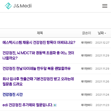
Sketchbook5, 스케치북5
Sketchbook5, 스케치북5
메뉴 건너뛰기
제목
글쓴이
날짜
에스텍시스템 채용시 건강검진 항목이 어찌되나요?
제이앤메디
2021.12.27
건강검진, 뇌 MDCT와 경동맥 초음파 중 어느 것이
제이앤메디
2021.11.29
나을까요?
건강검진 전날 타이레놀 한두알 복용 괜찮을까유
제이앤메디
2021.11.29
회사 입사후 첫출근때 기본건강검진 받고 오라는데
제이앤메디
2021.11.26
질문좀 드려요
건강검진 시간
제이앤메디
2021.11.24
edi 건강검진 추가제외 질문입니다.
제이앤메디
2021.11.23