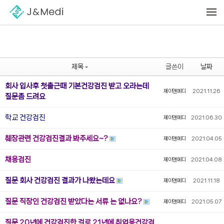
Sketchbook5, 스케치북5
Sketchbook5, 스케치북5
메뉴 건너뛰기
제목
글쓴이
날짜
회사 입사후 첫출근때 기본건강검진 받고 오라는데
제이앤메디
2021.11.26
질문좀 드려요
학교 건강검진
제이앤메디
2021.06.30
췌장관련 건강검진결과 봐주세요~?
제이앤메디
2021.04.05
채용검진
제이앤메디
2021.04.08
질문 회사 건강검진 결과가 나왔는데요
제이앤메디
2021.11.18
질문 직장인 건강검진 받았다는 서류 는 없나요?
제이앤메디
2021.05.07
질문 20년에 건강검진한 걸로 21년에 취업용건강검