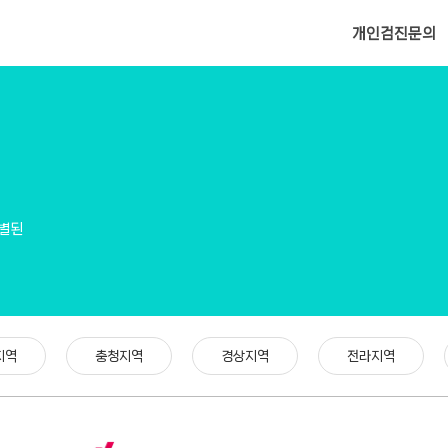
메뉴 건너뛰기
개인검진문의
선별된
지역
충청지역
경상지역
전라지역