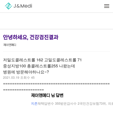
Sketchbook5, 스케치북5
Sketchbook5, 스케치북5
메뉴 건너뛰기
안녕하세요, 건강검진결과
제이앤메디
저밀도콜레스트롤 162 고밀도콜레스트롤 71
중성지방100 총콜레스트롤255 나왔는데
병원에 방문해야하나요~?
2021.03.19
조회수 45
===============================================
==================
제이앤메디 님 답변
지존
채택답변수 355
받은감사수 2
국민건강보험73위, 의