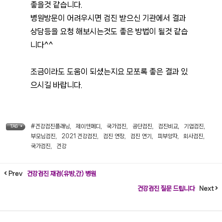
좋을것 같습니다.
병원방문이 어려우시면 검진 받으신 기관에서 결과
상담등을 요청 해보시는것도 좋은 방법이 될것 같습
니다^^
조금이라도 도움이 되셨는지요 모쪼록 좋은 결과 있
으시길 바랍니다.
#건강검진플래닝
,
제이앤메디
,
국가검진
,
공단검진
,
검진비교
,
기업검진
,
TAG •
부모님검진
,
2021 건강검진
,
검진 연장
,
검진 연기
,
피부양자
,
회사검진
,
국가검진
,
건강
Prev
건강검진 재검(유방,간) 병원
건강검진 질문 드립니다
Next