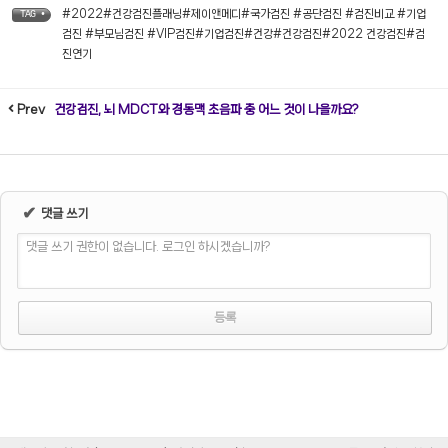
#2022#건강검진플래닝#제이앤메디#국가검진 #공단검진 #검진비교 #기업
TAG •
검진 #부모님검진 #VIP검진#기업검진#건강#건강검진#2022 건강검진#검
진연기
Prev
건강검진, 뇌 MDCT와 경동맥 초음파 중 어느 것이 나을까요?
✔
댓글 쓰기
댓글 쓰기 권한이 없습니다. 로그인 하시겠습니까?