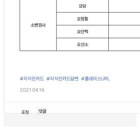
요당
요잠혈
소변검사
요단백
요산소
#지식인카드
#지식인카드답변
#플레이스URL
2021.04.14.
댓글
표정