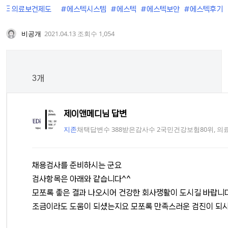
Ξ 의료보건제도
#에스텍시스템
#에스텍
#에스텍보안
#에스텍후기
비공개
2021.04.13
조회수 1,054
3
개
제이앤메디님 답변
지존
채택답변수 388
받은감사수 2
국민건강보험80위, 의료
채용검사를 준비하시는 군요
검사항목은 아래와 같습니다^^
모쪼록 좋은 결과 나오시어 건강한 회사쟁활이 도시길 바랍니
조금이라도 도움이 되셨는지요 모쪼록 만족스러운 검진이 되시