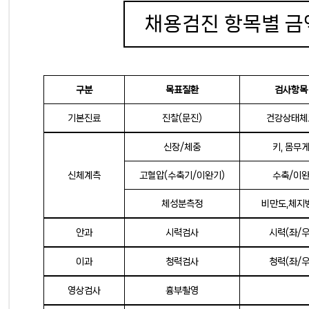
채용검진 항목별 금
구분
목표질환
검사항목
기본진료
진찰(문진)
건강상태체
신장/체중
키, 몸무
신체계측
고혈압(수축기/이완기)
수축/이
체성분측정
비만도,체지
안과
시력검사
시력(좌/우
이과
청력검사
청력(좌/우
영상검사
흉부촬영