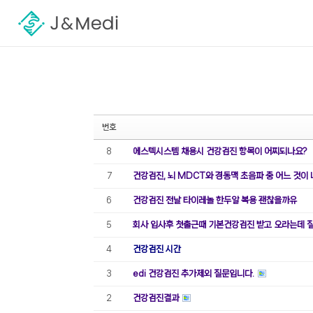
Sketchbook5, 스케치북5
Sketchbook5, 스케치북5
번호
에스텍시스템 채용시 건강검진 항목이 어찌되나요?
8
건강검진, 뇌 MDCT와 경동맥 초음파 중 어느 것이
7
건강검진 전날 타이레놀 한두알 복용 괜찮을까유
6
회사 입사후 첫출근때 기본건강검진 받고 오라는데 
5
건강검진 시간
4
edi 건강검진 추가제외 질문입니다.
3
건강검진결과
2