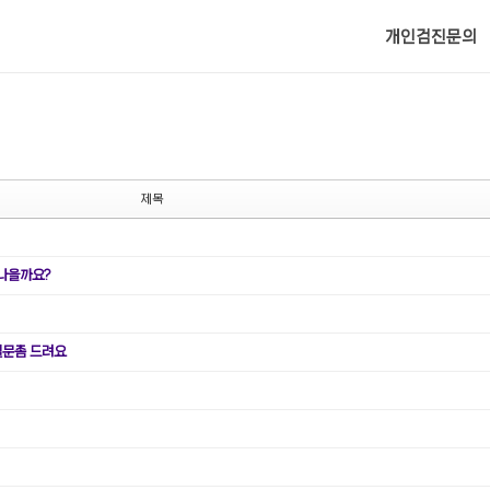
메뉴 건너뛰기
개인검진문의
제목
 나을까요?
질문좀 드려요