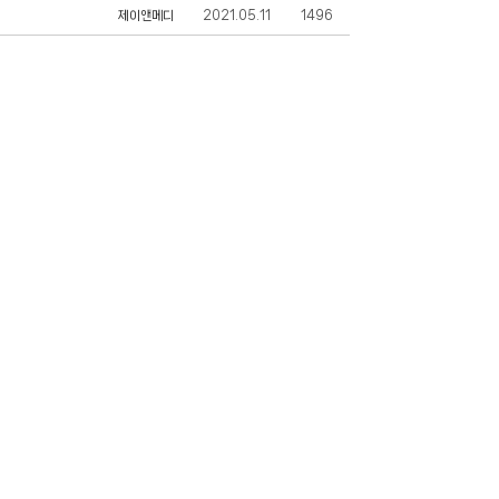
제이앤메디
2021.05.11
1496