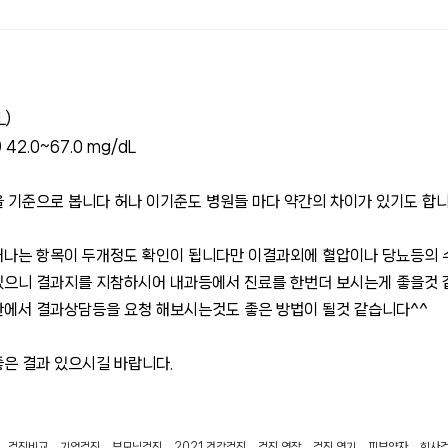
L)
) 42.0~67.0 mg/dL
/dL)을 기준으로 봅니다 허나 이기준도 병원들 마다 약간의 차이가 있기도 
나는 항목이 두개정도 확인이 됩니다만 이결과외에 혈압이나 당뇨등의 수
있으니 결과지를 지참하시어 내과등에서 진료를 한번더 보시는게 좋을것 
관에서 결과상담등을 요청 해보시는것도 좋은 방법이 될것 같습니다^^
은 결과 있으시길 바랍니다.
검진비교
,
기업검진
,
부모님검진
,
2021 건강검진
,
검진 연장
,
검진 연기
,
피부양자
,
회사