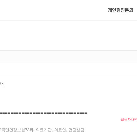
메뉴 건너뛰기
개인검진문의
71
================================
질문자채
2
국민건강보험73위, 의료기관, 의료인, 건강상담