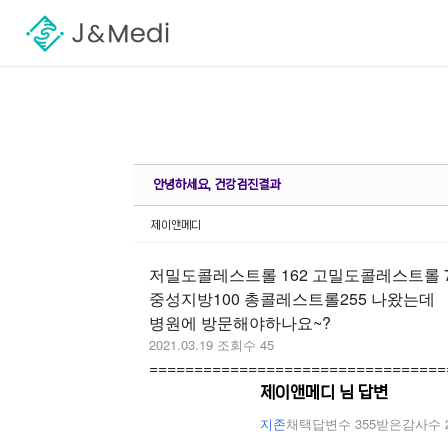
Sketchbook5, 스케치북5
Sketchbook5, 스케치북5
안녕하세요, 건강검진결과
제이앤메디
저밀도콜레스트롤 162 고밀도콜레스트롤 
중성지방100 총콜레스트롤255 나왔는데
병원에 방문해야하나요~?
2021.03.19
조회수 45
=================================
제이앤메디 님 답변
지존
채택답변수 355
받은감사수 