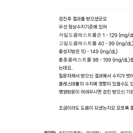
검진후 결과를 받으셨군요 
우선 정상수치기준에 있어
저밀도콜레스트롤은 
1 - 129 (mg/d
고밀도콜레스트롤
 40 - 99 (mg/dL
중성지방은 10 - 149 (mg/dL)
총콜레스트롤
총
 98 - 199 (mg
는데요..
질문자께서 받으신 결과에서 수치가 벗어
콜레스테롤의 수치에 영향이 있을수도 
병원방문이 어려우시면 검진 받으신 기
조금이라도 도움이 되셨는지요 모쪼록 좋
#건강검진플래닝
,
제이앤메디
,
국가검진
,
공단검진
,
TAG •