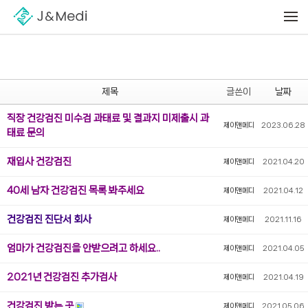
Sketchbook5, 스케치북5
Sketchbook5, 스케치북5
메뉴 건너뛰기
제목
글쓴이
날짜
직장 건강검진 미수검 과태료 및 결과지 미제출시 과
제이앤메디
2023.06.28
태료 문의
재입사 건강검진
제이앤메디
2021.04.20
40세 남자 건강검진 목록 봐주세요
제이앤메디
2021.04.12
건강검진 진단서 회사
제이앤메디
2021.11.16
엄마가 건강검진을 안받으려고 하세요..
제이앤메디
2021.04.05
2021년 건강검진 추가검사
제이앤메디
2021.04.19
건강검진 받는 곳
제이앤메디
2021.05.06