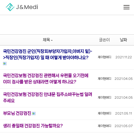
Sketchbook5, 스케치북5
Sketchbook5, 스케치북5
메뉴 건너뛰기
제목
글쓴이
날짜
국민건강검진 군인(직장피부양자가입자,아버지 밑)-
>직장인(직장가입자) 일 때 어떻게 받아야하나요?
제이앤메디
2021.11.22
국민건강보험 건강검진 관련해서 우편물 오기전에
제이앤메디
2021.04.05
이미 검사를 받은 상태라면 어떻게 하나요?
국민건강보험 건강검진 안내문 집주소바꾸는법 알려
제이앤메디
2021.04.05
주세요
부모님 건강검진
제이앤메디
2021.05.11
생리 중일때 건강검진 가능할까요?
제이앤메디
2021.05.07