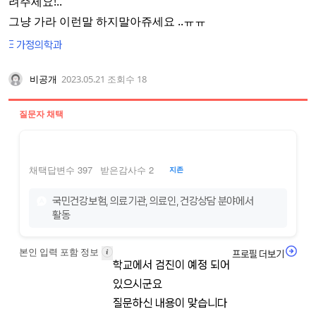
려주세요!..
그냥 가라 이런말 하지말아쥬세요 ..ㅠㅠ
Ξ 가정의학과
비공개
2023.05.21
조회수 18
질문자 채택
제이앤메디
채택답변수 397
받은감사수 2
지존
국민건강보험, 의료기관, 의료인, 건강상담 분야에서
활동
본인 입력 포함 정보
프로필 더보기
학교에서 검진이 예정 되어 
있으시군요
질문하신 내용이 맞습니다 