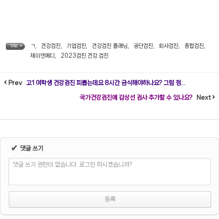
ㄱ
,
건강검진
,
기업검진
,
건강검진 플래닝
,
공단검진
,
회사검진
,
종합검진
,
TAG •
제이앤메디
,
2023검진.건강.검진
Prev
고1 여학생 건강검진 피뽑는데요 8시간 금식해야하나요? 그럼 점...
국가건강검진에 갑상선 검사 추가할 수 있나요?
Next
✔
댓글 쓰기
댓글 쓰기 권한이 없습니다. 로그인 하시겠습니까?