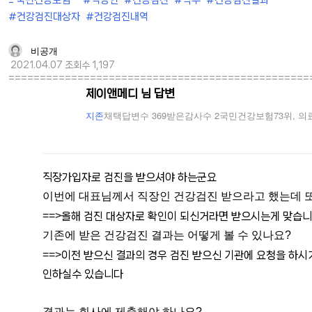
Ξ 국민건강보험
#직장인
#건강검진
#짝수
#건강검진결과
#건강검진대상자
#건강검진내역
비공개
2021.04.07
조회수 1,197
================================================
제이앤메디 님 답변
지존
채택답변수 369
받은감사수 2
국민건강보험73위, 의
직장가입자로 검진을 받으셔야 하는군요
이번에 대표님께서 직장인 건강검진 받으라고 했는데 또
==>
올해 검진 대상자로 확인이 되신거라면 받으시는게 맞습
기존에 받은 건강검진 결과는 어떻게 볼 수 있나요?
==>
이전 받으신 결과의 경우 검진 받으신 기관에 요청을 하
인하실수 있습니다
결과는 회사에 제출해야 하나요?