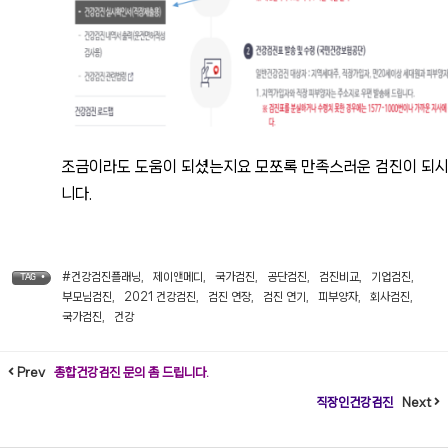
조금이라도 도움이 되셨는지요 모쪼록 만족스러운 검진이 되시
니다.
#건강검진플래닝
,
제이앤메디
,
국가검진
,
공단검진
,
검진비교
,
기업검진
,
TAG •
부모님검진
,
2021 건강검진
,
검진 연장
,
검진 연기
,
피부양자
,
회사검진
,
국가검진
,
건강
Prev
종합건강검진 문의 좀 드립니다.
직장인건강검진
Next